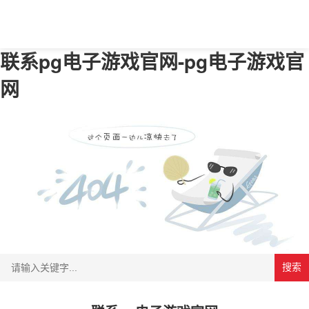
联系pg电子游戏官网-pg电子游戏官
网
搜索