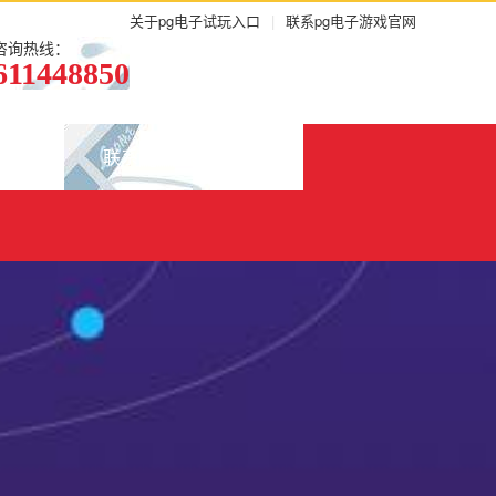
关于pg电子试玩入口
|
联系pg电子游戏官网
咨询热线：
611448850
留言
联系pg电子游戏官网