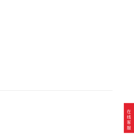
在
线
客
服