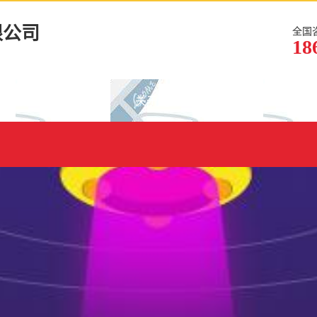
限公司
全国
18
新闻资讯
关于pg电子试玩入口
在线