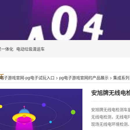
卫一体化
电动垃圾清运车
g电子游戏官网-pg电子试玩入口
>
pg电子游戏官网的产品展示
>
集成系列
安旭牌无线电检
安旭牌无线电检测车
无线电检测，无线电
现场无线电环境检测