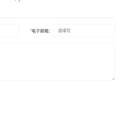
*
电子邮箱：