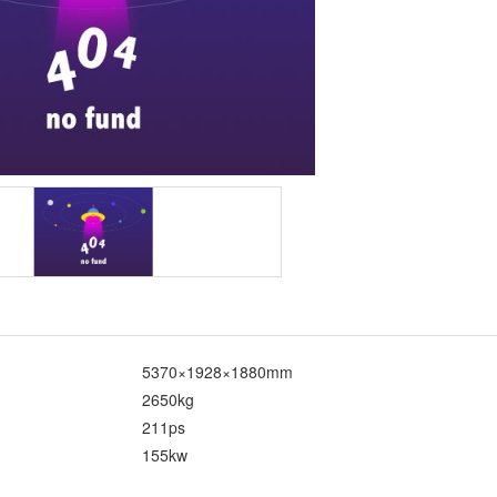
5370×1928×1880mm
2650kg
211ps
155kw