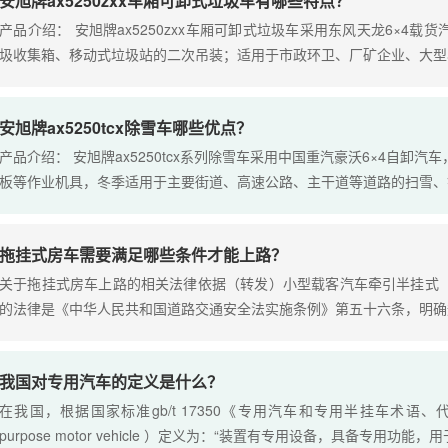
安旭牌ax5250zxx车厢可卸式垃圾车有哪些特点？
产品介绍： 安旭牌ax5250zxx车厢可卸式垃圾车采用东风天龙6×4
圾收集箱、移动式垃圾站的二次吊装；适用于市政环卫、厂矿企业、大型小区
安旭牌ax5250tcx除雪车哪些优点？
产品介绍： 安旭牌ax5250tcx系列除雪车采用中国重汽豪沃6×4自卸
板等作业机具，冬季适用于主要街道、高速公路、主干道等道路的扫雪、铲雪
拖挂式房车需要满足哪些条件才能上路？
关于拖挂式房车上路的相关法律依据（转发）小型载客汽车牵引半挂式
的法律是《中华人民共和国道路交通安全法实施条例》第五十六条，明确规定
我国对专用汽车的定义是什么？
在我国，根据国家标准gb/t 17350《专用汽车和专用半挂车术语、代
purpose motor vehicle ）定义为：“装置有专用设备，具备专用功能，