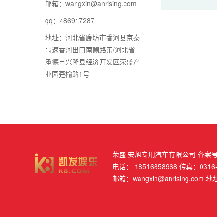
邮箱：
wangxin@anrising.com
qq：486917287
地址：河北省廊坊市香河县京秦
高速香河出口南侧路东/河北省
承德市兴隆县经济开发区荣盛产
业园楚榆路1号
荣盛·安旭专用汽车有限公司 备案号：京ic
电话： 18516858968 传真：0316-
邮箱：
wangxin@anrising.com
地