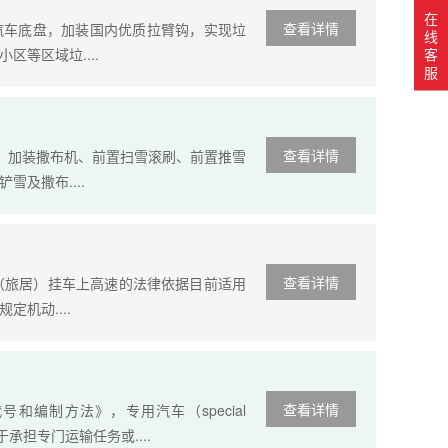
在
查看详情
载货汽车底盘，加装国内优质拉臂钩，实现垃
线
等区域垃....
客
服
查看详情
汽车，加装撒布机、前置扫雪滚刷、前置推雪
及撒布....
查看详情
（旅居）挂车上高速的法律依据目前适用
机动....
查看详情
号和编制方法》，专用汽车（special
用于承担专门运输任务或....