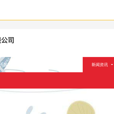
限公司
电子游戏官网的产品展示
案例展示
新闻资讯