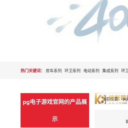
热门关键词：
房车系列
环卫系列
电动系列
集成系列
环
当前位置：
p
pg电子游戏官网的产品展
示