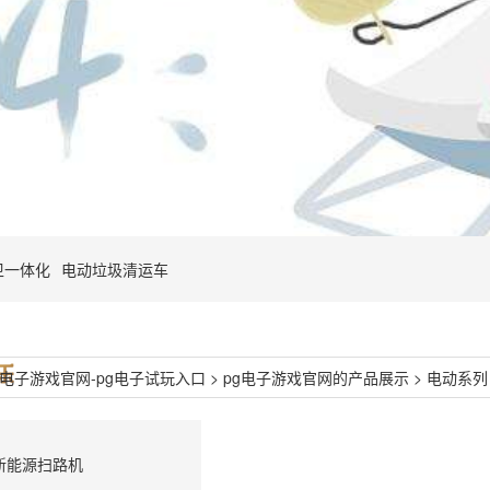
卫一体化
电动垃圾清运车
g电子游戏官网-pg电子试玩入口
>
pg电子游戏官网的产品展示
>
电动系列
新能源扫路机