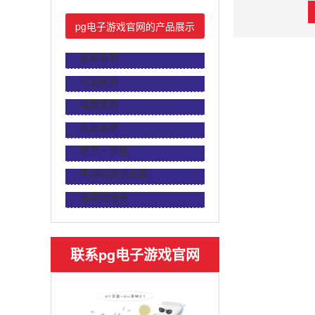
pg电子游戏官网的产品展示
房车系列
环卫系列
电动系列
集成系列
环卫一体化
电动垃圾清运车
电动洗地车
联系pg电子游戏官网