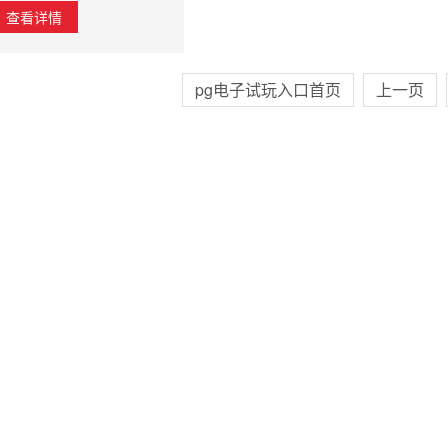
查看详情
pg电子试玩入口首页
上一页