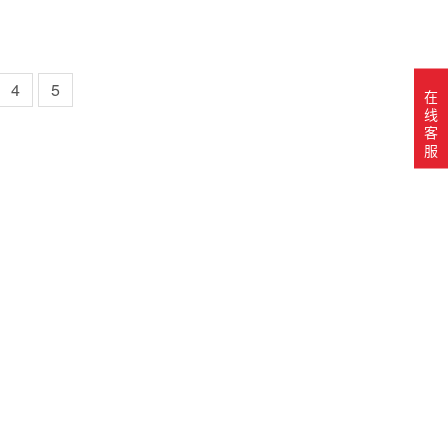
4
5
在
线
客
服