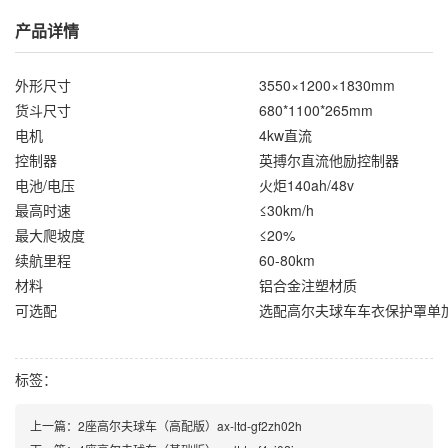
产品详情
外形尺寸
3550×1200×1830mm
货斗尺寸
680*1100*265mm
电机
4kw直流
控制器
英搏尔直流他励控制器
电池/电压
火炬140ah/48v
最高时速
≤30km/h
最大爬坡度
≤20%
续航里程
60-80km
材料
铝合金注塑材质
可选配
选配高尔夫球车车衣保护罩单加
标签：
上一篇：
2座高尔夫球车（高配版）ax-ltd-gf2zh02h