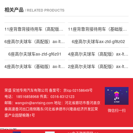
相关产品
/ RELATED PRODUCTS
11座背靠背接待用车（高配版）ax-ltd-jd11z01h
11座背靠背接待用车（基础版）ax-ltd-jd11z01j
6座高尔夫球车（高配版）ax-ltd-gf6zh02h
6座高尔夫球车ax-ztd-gf8z02
6座高尔夫球车ax-ztd-gf6z01
4座高尔夫球车（高配版）ax-ltd-gf4zh02h
4座高尔夫球车（基础版）ax-ltd-gf4zj02j
2座高尔夫球车（高配版）ax-ltd-gf2zh02h
荣盛·安旭专用汽车有限公司 备案号：京icp 02158649号
电话： 18516858968 传真：0316-8312123
邮箱：
wangxin@anrising.com
地址：河北省廊坊市香河县京
秦高速香河出口南侧路东/河北省承德市兴隆县经济开发区荣
微信扫一扫
盛产业园楚榆路1号
网站地图