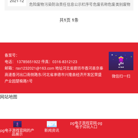
2021-12
危险废物污染防治责任信息公示栏序号危废名称危废类别废物
代码生产环节危险特性存储点危废去向责任人职务管理人员1
废油渣hw08900-201-08机加易燃性危废间委托具有相关资质
共
1
页
1
条
的危废处理公司统一处理姜福忠车间经理侯素红2废机油
hw08900-214....
备案号：
电话： 13785651922 传真：0316-8312123
邮箱：
rax1232021@163.com
地址河北省廊坊市香河县京秦
高速香河出口南侧路东/河北省承德市兴隆县经济开发区荣盛
微信扫一扫
产业园楚榆路1号
网站地图
pg电子游戏官网-pg
电子试玩入口
pg电子游戏官网的产
新闻资讯
品展示