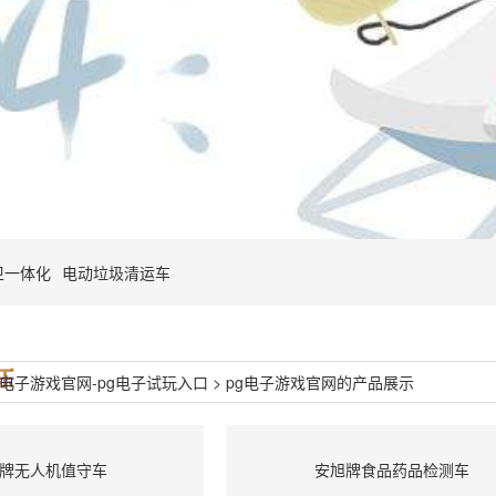
卫一体化
电动垃圾清运车
g电子游戏官网-pg电子试玩入口
>
pg电子游戏官网的产品展示
牌无人机值守车
安旭牌食品药品检测车